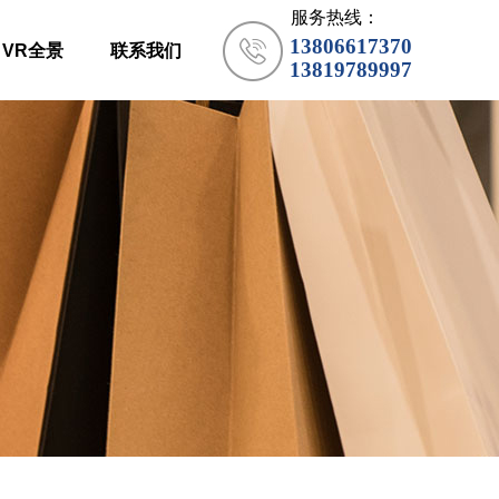
服务热线：
13806617370
VR全景
联系我们
13819789997