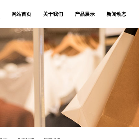
司
网站首页
关于我们
产品展示
新闻动态
D